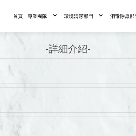
首頁
專業團隊
環境清潔部門
消毒除蟲部
專業證照
裝潢後細部清潔
防疫消毒
營業項目及流程
營業場所清潔
病媒蚊防
專業地板打蠟
除蟲防治
大樓外牆清潔
駐點服務
辦公室清潔
水泥地板清潔
-詳細介紹-
樓梯清潔
鐵皮屋陳年油垢清潔